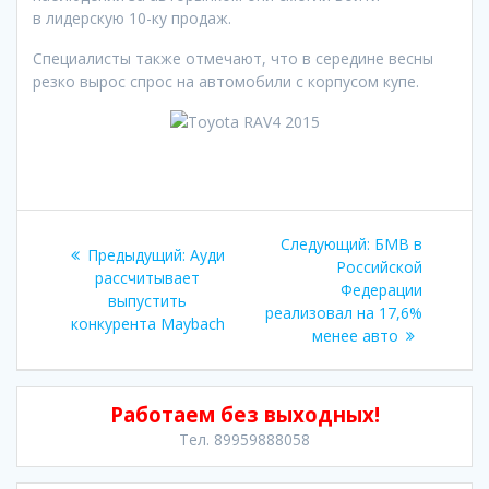
в лидерскую 10-ку продаж.
Специалисты также отмечают, что в середине весны
резко вырос спрос на автомобили с корпусом купе.
Навигация
Следующая
Следующий:
БМВ в
Предыдущая
Предыдущий:
Ауди
по
запись:
Российской
запись:
рассчитывает
Федерации
выпустить
записям
реализовал на 17,6%
конкурента Maybach
менее авто
Работаем без выходных!
Тел. 89959888058