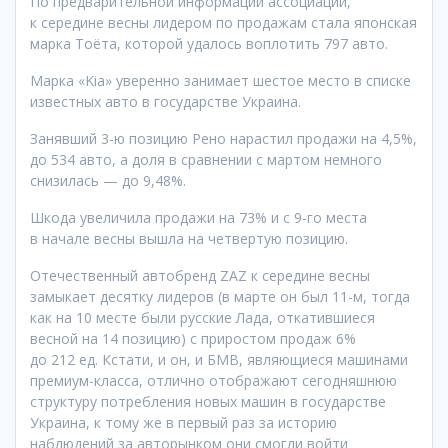
По предварительной информации ассоциации,
к середине весны лидером по продажам стала японская
марка Тоёта, которой удалось воплотить 797 авто.
Марка «Kia» уверенно занимает шестое место в списке
известных авто в государстве Украина.
Занявший 3-ю позицию Рено нарастил продажи на 4,5%,
до 534 авто, а доля в сравнении с мартом немного
снизилась — до 9,48%.
Шкода увеличила продажи на 73% и с 9-го места
в начале весны вышла на четвертую позицию.
Отечественный автобренд ZAZ к середине весны
замыкает десятку лидеров (в марте он был 11-м, тогда
как на 10 месте были русские Лада, откатившиеся
весной на 14 позицию) с приростом продаж 6%
до 212 ед. Кстати, и он, и БМВ, являющиеся машинами
премиум-класса, отлично отображают сегодняшнюю
структуру потребления новых машин в государстве
Украина, к тому же в первый раз за историю
наблюдений за авторынком они смогли войти