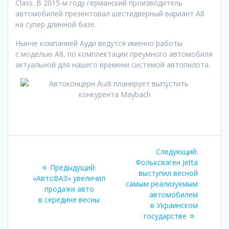
Class. В 2015-м году германский производитель
автомобилей презентовал шестидверный вариант A8
на супер длинной базе.
Нынче компанией Ауди ведутся именно работы
с моделью A8, по комплектации преумного автомобиля
актуальной для нашего времени системой автопилота.
Навигация
Следующ
Следующий:
по
запись:
Фольксваген Jetta
Предыдущий:
выступил весной
Предыдущая
«АвтоВАЗ» увеличил
записям
самым реализуемым
запись:
продажи авто
автомобилем
в середине весны
в Украинском
государстве