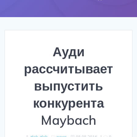
Ауди
рассчитывает
выпустить
конкурента
Maybach
gleb gleb
news
05.05.2016
|
0