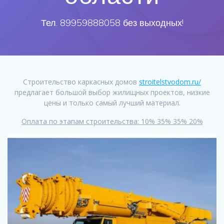
Тел. 89959888058 без выходных!
Строительство каркасных домов
stroitelstvodom.ru/
предлагает большой выбор жилищных проектов, низкие
цены и только самый лучший материал.
Оплата по этапам строительства: 10% 35% 35% 20%