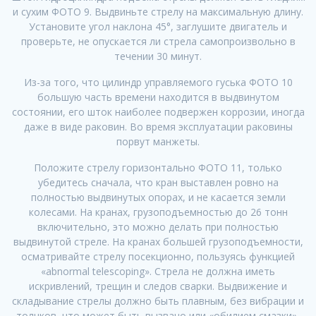
и сухим ФОТО 9. Выдвиньте стрелу на максимальную длину.
Установите угол наклона 45°, заглушите двигатель и
проверьте, не опускается ли стрела самопроизвольно в
течении 30 минут.
Из-за того, что цилиндр управляемого гуська ФОТО 10
большую часть времени находится в выдвинутом
состоянии, его шток наиболее подвержен коррозии, иногда
даже в виде раковин. Во время эксплуатации раковины
порвут манжеты.
Положите стрелу горизонтально ФОТО 11, только
убедитесь сначала, что кран выставлен ровно на
полностью выдвинутых опорах, и не касается земли
колесами. На кранах, грузоподъемностью до 26 тонн
включительно, это можно делать при полностью
выдвинутой стреле. На кранах большей грузоподъемности,
осматривайте стрелу посекционно, пользуясь функцией
«abnormal telescoping». Стрела не должна иметь
искривлений, трещин и следов сварки. Выдвижение и
складывание стрелы должно быть плавным, без вибрации и
толчков, что может быть вызвано или «обилием смазки»,