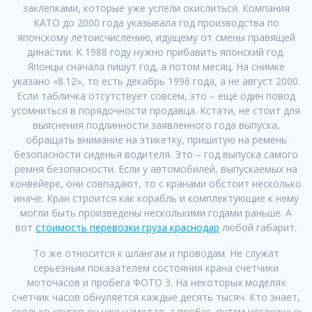
заклепками, которые уже успели окислиться. Компания
КАТО до 2000 года указывала год производства по
японскому летоисчислению, идущему от смены правящей
династии. К 1988 году нужно прибавить японский год.
Японцы сначала пишут год, а потом месяц. На снимке
указано «8.12», то есть декабрь 1996 года, а не август 2000.
Если табличка отсутствует совсем, это – еще один повод
усомниться в порядочности продавца. Кстати, не стоит для
выяснения подлинности заявленного года выпуска,
обращать внимание на этикетку, пришитую на ремень
безопасности сиденья водителя. Это – год выпуска самого
ремня безопасности. Если у автомобилей, выпускаемых на
конвейере, они совпадают, то с кранами обстоит несколько
иначе. Кран строится как корабль и комплектующие к нему
могли быть произведены несколькими годами раньше. А
вот
стоимость перевозки груза краснодар
любой габарит.
То же относится к шлангам и проводам. Не служат
серьезным показателем состояния крана счетчики
моточасов и пробега ФОТО 3. На некоторых моделях
счетчик часов обнуляется каждые десять тысяч. Кто знает,
сколько кругов он уже намотал, а пробег, путем несложных