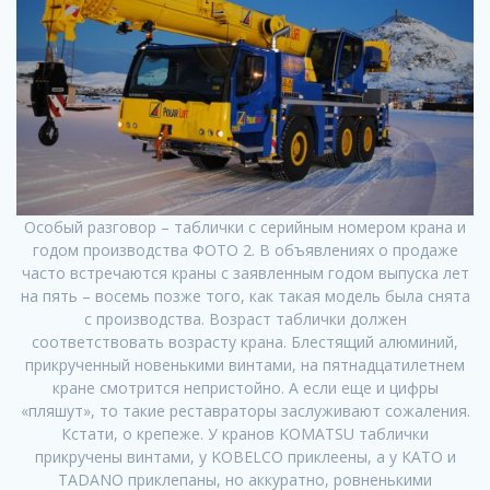
Особый разговор – таблички с серийным номером крана и
годом производства ФОТО 2. В объявлениях о продаже
часто встречаются краны с заявленным годом выпуска лет
на пять – восемь позже того, как такая модель была снята
с производства. Возраст таблички должен
соответствовать возрасту крана. Блестящий алюминий,
прикрученный новенькими винтами, на пятнадцатилетнем
кране смотрится непристойно. А если еще и цифры
«пляшут», то такие реставраторы заслуживают сожаления.
Кстати, о крепеже. У кранов KOMATSU таблички
прикручены винтами, у KOBELCO приклеены, а у КАТО и
TADANO приклепаны, но аккуратно, ровненькими