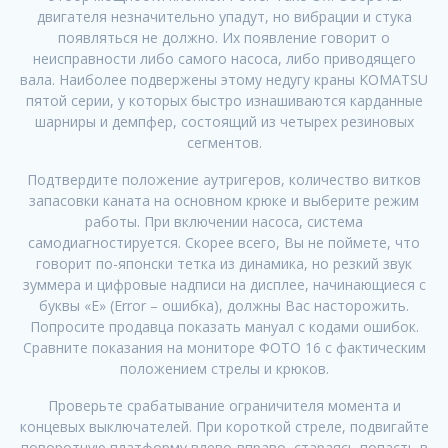
двигателя незначительно упадут, но вибрации и стука
появляться не должно. Их появление говорит о
неисправности либо самого насоса, либо приводящего
вала. Наиболее подвержены этому недугу краны KOMATSU
пятой серии, у которых быстро изнашиваются карданные
шарниры и демпфер, состоящий из четырех резиновых
сегментов.
Подтвердите положение аутригеров, количество витков
запасовки каната на основном крюке и выберите режим
работы. При включении насоса, система
самодиагностируется. Скорее всего, Вы не поймете, что
говорит по-японски тетка из динамика, но резкий звук
зуммера и цифровые надписи на дисплее, начинающиеся с
буквы «Е» (Error – ошибка), должны Вас насторожить.
Попросите продавца показать мануал с кодами ошибок.
Сравните показания на мониторе ФОТО 16 с фактическим
положением стрелы и крюков.
Проверьте срабатывание ограничителя момента и
концевых выключателей. При короткой стреле, подвигайте
поворотную платформу влево-вправо, стараясь попасть в