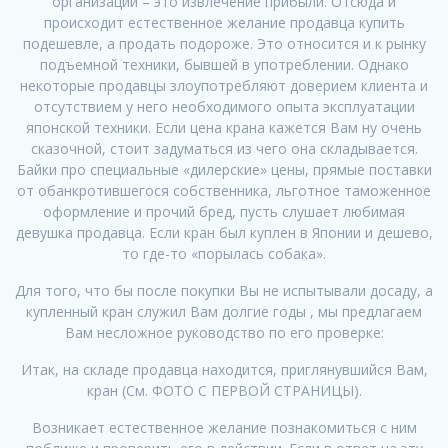
организации – это извлечение прибыли. Отсюда и
происходит естественное желание продавца купить
подешевле, а продать подороже. Это относится и к рынку
подъемной техники, бывшей в употреблении. Однако
некоторые продавцы злоупотребляют доверием клиента и
отсутствием у него необходимого опыта эксплуатации
японской техники. Если цена крана кажется Вам ну очень
сказочной, стоит задуматься из чего она складывается.
Байки про специальные «дилерские» цены, прямые поставки
от обанкротившегося собственника, льготное таможенное
оформление и прочий бред, пусть слушает любимая
девушка продавца. Если кран был куплен в Японии и дешево,
то где-то «порылась собака».
Для того, что бы после покупки Вы не испытывали досаду, а
купленный кран служил Вам долгие годы , мы предлагаем
Вам несложное руководство по его проверке:
Итак, на складе продавца находится, приглянувшийся Вам,
кран (См. ФОТО С ПЕРВОЙ СТРАНИЦЫ).
Возникает естественное желание познакомиться с ним