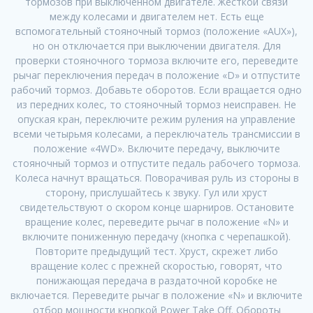
тормозов при выключенном двигателе. Жесткой связи
между колесами и двигателем нет. Есть еще
вспомогательный стояночный тормоз (положение «AUX»),
но он отключается при выключении двигателя. Для
проверки стояночного тормоза включите его, переведите
рычаг переключения передач в положение «D» и отпустите
рабочий тормоз. Добавьте оборотов. Если вращается одно
из передних колес, то стояночный тормоз неисправен. Не
опуская кран, переключите режим руления на управление
всеми четырьмя колесами, а переключатель трансмиссии в
положение «4WD». Включите передачу, выключите
стояночный тормоз и отпустите педаль рабочего тормоза.
Колеса начнут вращаться. Поворачивая руль из стороны в
сторону, прислушайтесь к звуку. Гул или хруст
свидетельствуют о скором конце шарниров. Остановите
вращение колес, переведите рычаг в положение «N» и
включите пониженную передачу (кнопка с черепашкой).
Повторите предыдущий тест. Хруст, скрежет либо
вращение колес с прежней скоростью, говорят, что
понижающая передача в раздаточной коробке не
включается. Переведите рычаг в положение «N» и включите
отбор мощности кнопкой Power Take Off. Обороты