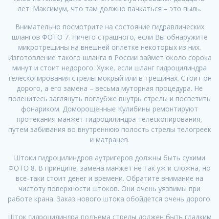
лет. Максимум, что там должно пачкаться – это пыль.
Внимательно посмотрите на состояние гидравлических
шлангов ФОТО 7. Ничего страшного, если Вы обнаружите
микротрещины на внешней оплетке некоторых из них.
Изготовление такого шланга в России займет около сорока
минут и стоит недорого. Хуже, если шланг гидроцилиндра
телескопирования стрелы мокрый или в трещинах. Стоит он
дорого, а его замена – весьма муторная процедура. Не
поленитесь заглянуть поглубже внутрь стрелы и посветить
фонариком. Доморощенные Кулибины ремонтируют
протекания манжет гидроцилиндра телескопирования,
путем забивания во внутреннюю полость стрелы телогреек
и матрацев.
Штоки гидроцилиндров аутригеров должны быть сухими
ФОТО 8. В принципе, замена манжет не так уж и сложна, но
все-таки стоит денег и времени. Обратите внимание на
чистоту поверхности штоков. Они очень уязвимы при
работе крана. Заказ нового штока обойдется очень дорого.
Шток гидроцилиндра подъема стрелы должен быть гладким