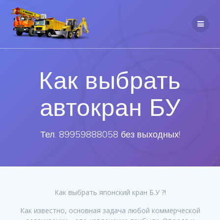
Как выбрать
автокран БУ
Тел. 89959888058 без выходных!
Как выбрать японский кран Б.У ?!
Как известно, основная задача любой коммерческой