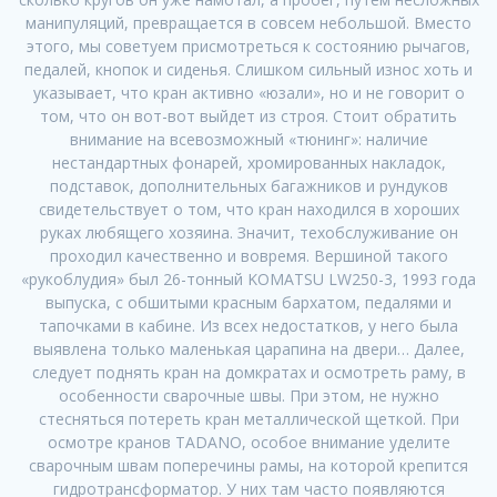
манипуляций, превращается в совсем небольшой. Вместо
этого, мы советуем присмотреться к состоянию рычагов,
педалей, кнопок и сиденья. Слишком сильный износ хоть и
указывает, что кран активно «юзали», но и не говорит о
том, что он вот-вот выйдет из строя. Стоит обратить
внимание на всевозможный «тюнинг»: наличие
нестандартных фонарей, хромированных накладок,
подставок, дополнительных багажников и рундуков
свидетельствует о том, что кран находился в хороших
руках любящего хозяина. Значит, техобслуживание он
проходил качественно и вовремя. Вершиной такого
«рукоблудия» был 26-тонный KOMATSU LW250-3, 1993 года
выпуска, с обшитыми красным бархатом, педалями и
тапочками в кабине. Из всех недостатков, у него была
выявлена только маленькая царапина на двери… Далее,
следует поднять кран на домкратах и осмотреть раму, в
особенности сварочные швы. При этом, не нужно
стесняться потереть кран металлической щеткой. При
осмотре кранов TADANO, особое внимание уделите
сварочным швам поперечины рамы, на которой крепится
гидротрансформатор. У них там часто появляются