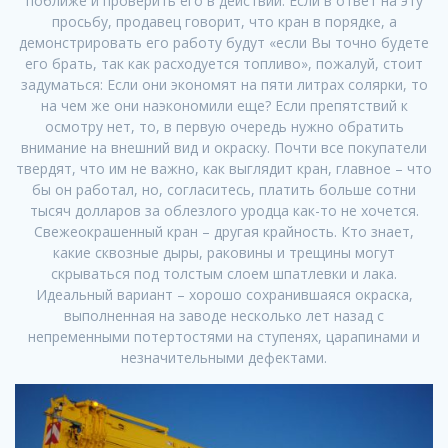
поближе и проверить его в действии. Если в ответ на эту
просьбу, продавец говорит, что кран в порядке, а
демонстрировать его работу будут «если Вы точно будете
его брать, так как расходуется топливо», пожалуй, стоит
задуматься: Если они экономят на пяти литрах солярки, то
на чем же они наэкономили еще? Если препятствий к
осмотру нет, то, в первую очередь нужно обратить
внимание на внешний вид и окраску. Почти все покупатели
твердят, что им не важно, как выглядит кран, главное – что
бы он работал, но, согласитесь, платить больше сотни
тысяч долларов за облезлого уродца как-то не хочется.
Свежеокрашенный кран – другая крайность. Кто знает,
какие сквозные дыры, раковины и трещины могут
скрываться под толстым слоем шпатлевки и лака.
Идеальный вариант – хорошо сохранившаяся окраска,
выполненная на заводе несколько лет назад с
непременными потертостями на ступенях, царапинами и
незначительными дефектами.