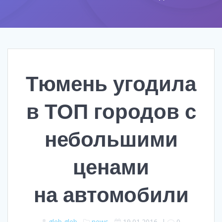
Тюмень угодила
в ТОП городов с
небольшими
ценами
на автомобили
gleb gleb
news
19.01.2016
|
0