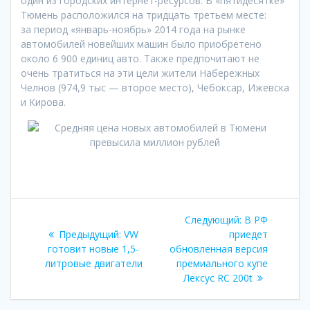
один из городских интернет-ресурсов. В «пятидесятке»
Тюмень расположился на тридцать третьем месте:
за период «январь-ноябрь» 2014 года на рынке
автомобилей новейших машин было приобретено
около 6 900 единиц авто. Также предпочитают не
очень тратиться на эти цели жители Набережных
Челнов (974,9 тыс — второе место), Чебоксар, Ижевска
и Кирова.
Навигация
Следующая
Следующий:
В РФ
по
Предыдущая
запись:
Предыдущий:
VW
приедет
запись:
готовит новые 1,5-
обновленная версия
записям
литровые двигатели
премиального купе
Лексус RC 200t