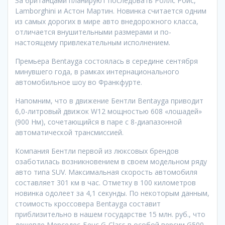
За британцами планируют последовать Роллс Ройс,
Lamborghini и Астон Мартин. Новинка считается одним
из самых дорогих в мире авто внедорожного класса,
отличается внушительными размерами и по-
настоящему привлекательным исполнением.
Премьера Bentayga состоялась в середине сентября
минувшего года, в рамках интернационального
автомобильное шоу во Франкфурте.
Напомним, что в движение Бентли Bentayga приводит
6,0-литровый движок W12 мощностью 608 «лошадей»
(900 Нм), сочетающийся в паре с 8-диапазонной
автоматической трансмиссией.
Компания Бентли первой из люксовых брендов
озаботилась возникновением в своем модельном ряду
авто типа SUV. Максимальная скорость автомобиля
составляет 301 км в час. Отметку в 100 километров
новинка одолеет за 4,1 секунды. По некоторым данным,
стоимость кроссовера Bentayga составит
приблизительно в нашем государстве 15 млн. руб., что
дешевле Мерседес-Бенс G-Class в особой версии G500