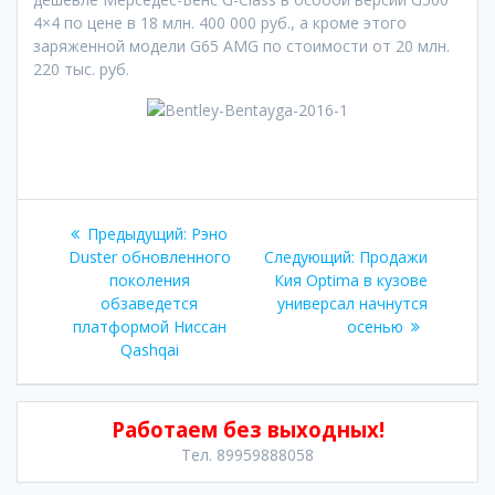
4×4 по цене в 18 млн. 400 000 руб., а кроме этого
заряженной модели G65 AMG по стоимости от 20 млн.
220 тыс. руб.
Навигация
Предыдущая
Предыдущий:
Рэно
по
запись:
Следующая
Duster обновленного
Следующий:
Продажи
запись:
поколения
Кия Optima в кузове
записям
обзаведется
универсал начнутся
платформой Ниссан
осенью
Qashqai
Работаем без выходных!
Тел. 89959888058