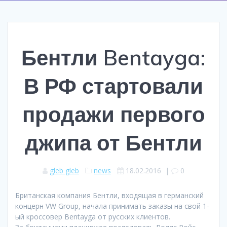
Бентли Bentayga:
В РФ стартовали
продажи первого
джипа от Бентли
gleb gleb
news
18.02.2016
|
0
Британская компания Бентли, входящая в германский
концерн VW Group, начала принимать заказы на свой 1-
ый кроссовер Bentayga от русских клиентов.