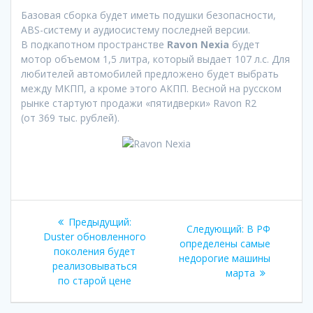
Базовая сборка будет иметь подушки безопасности,
ABS-систему и аудиосистему последней версии.
В подкапотном пространстве
Ravon Nexia
будет
мотор объемом 1,5 литра, который выдает 107 л.с. Для
любителей автомобилей предложено будет выбрать
между МКПП, а кроме этого АКПП. Весной на русском
рынке стартуют продажи «пятидверки» Ravon R2
(от 369 тыс. рублей).
Навигация
Предыдущая
Предыдущий:
Следующая
Следующий:
В РФ
по
запись:
Duster обновленного
запись:
определены самые
поколения будет
недорогие машины
записям
реализовываться
марта
по старой цене