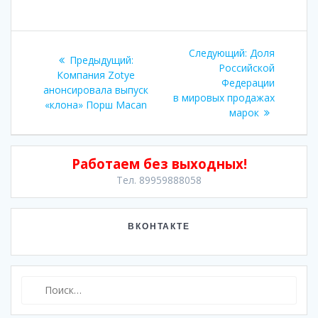
Навигация
Следующая
Следующий:
Доля
Предыдущая
Предыдущий:
по
запись:
Российской
запись:
Компания Zotye
Федерации
анонсировала выпуск
записям
в мировых продажах
«клона» Порш Macan
марок
Работаем без выходных!
Тел. 89959888058
ВКОНТАКТЕ
Найти: