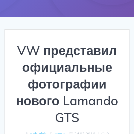
VW представил
официальные
фотографии
нового Lamando
GTS
gleb gleb
news
24.03.2016
|
0