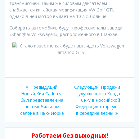
трансмиссией. Таким же силовым двигателем
снабжается китайская модификация VW Golf GTI,
однако в ней мотор выдает на 10 л.с. больше.
Собирать автомобиль будут профессионалы завода
«Shanghai-Volkswagen», расположенного в Шанхае.
Навигация
Предыдущая
Следующая
Предыдущий:
Следующий:
Продажи
по
запись:
запись:
Новый Кия Cadenza
улучшенного Хонда
был представлен на
CR-V в Российской
записям
автомобильном
Федерации стартуют
салоне в Нью-Йорке
в середине весны
Работаем без выходных!