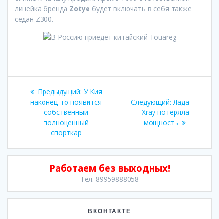
линейка бренда
Zotye
будет включать в себя также
седан Z300.
Навигация
Предыдущая
Предыдущий:
У Кия
по
запись:
Следующая
наконец-то появится
Следующий:
Лада
запись:
собственный
Xray потеряла
записям
полноценный
мощность
спорткар
Работаем без выходных!
Тел. 89959888058
ВКОНТАКТЕ