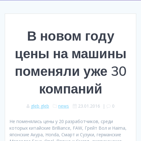
В новом году
цены на машины
поменяли уже 30
компаний
gleb gleb
news
23.01.2016
|
0
Не поменялись цены у 20 разработчиков, среди
которых китайские Brilliance, FAW, Грейт Вол и Haima,
японские Акура, Honda, Смарт и Сузуки, германские