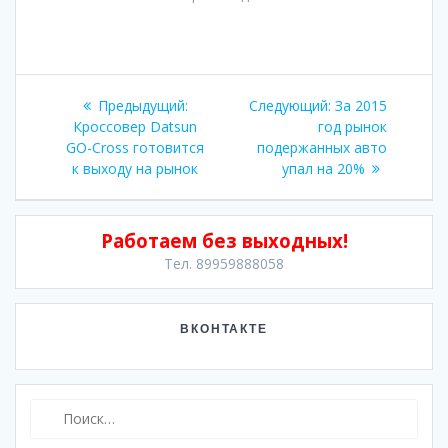
Навигация
Предыдущая
Следующая
Предыдущий:
Следующий:
За 2015
по
запись:
запись:
Кроссовер Datsun
год рынок
GO-Cross готовится
подержанных авто
записям
к выходу на рынок
упал на 20%
Работаем без выходных!
Тел. 89959888058
ВКОНТАКТЕ
Найти: