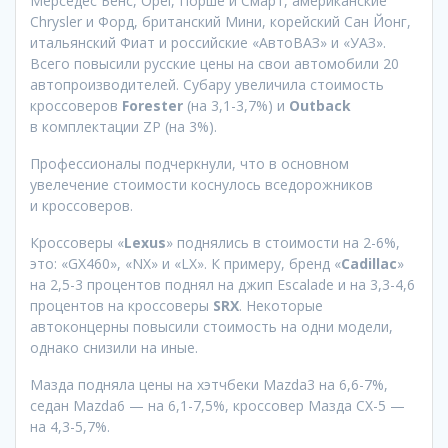
Мерседес Бенс, Opel, Порше и Смарт, американские
Chrysler и Форд, британский Мини, корейский Сан Йонг,
итальянский Фиат и российские «АвтоВАЗ» и «УАЗ».
Всего повысили русские цены на свои автомобили 20
автопроизводителей. Субару увеличила стоимость
кроссоверов
Forester
(на 3,1-3,7%) и
Outback
в комплектации ZP (на 3%).
Профессионалы подчеркнули, что в основном
увелечение стоимости коснулось вседорожников
и кроссоверов.
Кроссоверы «
Lexus
» поднялись в стоимости на 2-6%,
это: «GX460», «NX» и «LX». К примеру, бренд «
Cadillac
»
на 2,5-3 процентов поднял на джип Escalade и на 3,3-4,6
процентов на кроссоверы
SRX
. Некоторые
автоконцерны повысили стоимость на одни модели,
однако снизили на иные.
Мазда подняла цены на хэтчбеки Mazda3 на 6,6-7%,
седан Mazda6 — на 6,1-7,5%, кроссовер Мазда CX-5 —
на 4,3-5,7%.