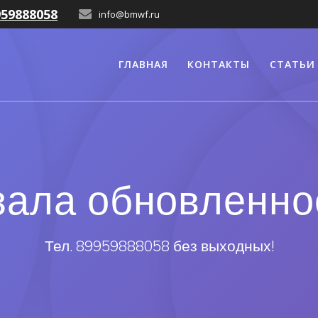
959888058
info@bmwf.ru
ГЛАВНАЯ
КОНТАКТЫ
СТАТЬИ
зала обновленно
Тел. 89959888058 без выходных!