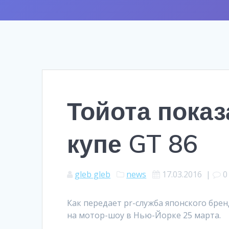
Тойота пока
купе GT 86
gleb gleb
news
17.03.2016
|
0
Как передает pr-служба японского бре
на мотор-шоу в Нью-Йорке 25 марта.