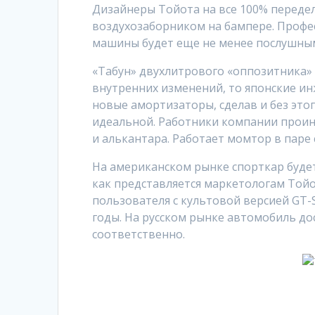
Дизайнеры Тойота на все 100% переде
воздухозаборником на бампере. Профе
машины будет еще не менее послушным
«Табун» двухлитрового «оппозитника» 
внутренних изменений, то японские и
новые амортизаторы, сделав и без это
идеальной. Работники компании проин
и алькантара. Работает момтор в паре 
На американском рынке спорткар будет 
как представляется маркетологам Тойо
пользователя с культовой версией GT-S
годы. На русском рынке автомобиль досту
соответственно.