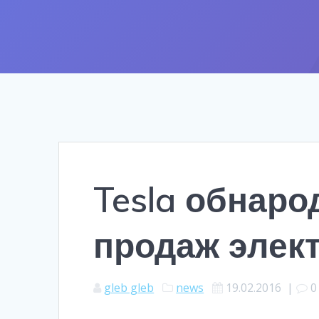
Tesla обнаро
продаж элект
gleb gleb
news
19.02.2016
|
0