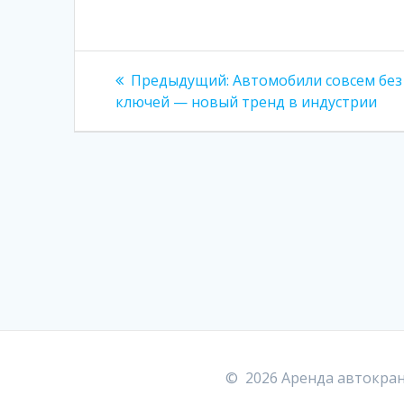
Навигация
Предыдущая
Предыдущий:
Автомобили совсем без
запись:
по
ключей — новый тренд в индустрии
записям
© 2026 Аренда автокран