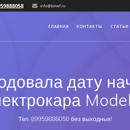
959888058
info@bmwf.ru
ГЛАВНАЯ
КОНТАКТЫ
СТАТЬИ
родовала дату на
лектрокара Model
Тел. 89959888058 без выходных!