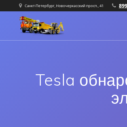
89
Санкт-Петербург, Новочеркасский просп., 41
Tesla обна
э