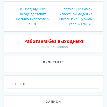
Навигация
Предыдущая
Следующая
Предыдущий:
Следующий:
Самой
по
запись:
запись:
Шкода доставит
известной моделью
большой кроссовер
Ниссан к концу зимы
записям
в РФ
стал X-Trail
Работаем без выходных!
Тел. 89959888058
ВКОНТАКТЕ
Найти:
ЗАПИСИ