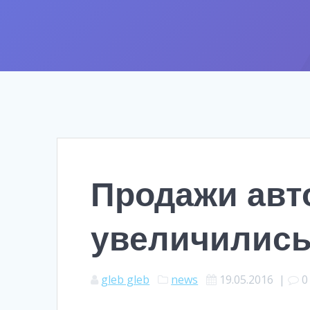
Продажи авт
увеличились
gleb gleb
news
19.05.2016
|
0