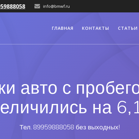
959888058
info@bmwf.ru
ГЛАВНАЯ
КОНТАКТЫ
СТАТЬИ
и авто с пробег
величились на 6,
Тел. 89959888058 без выходных!