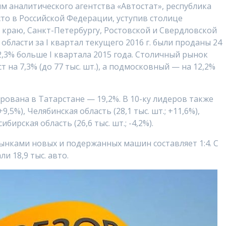
 аналитического агентства «Автостат», республика
то в Российской Федерации, уступив столице
 краю, Санкт-Петербургу, Ростовской и Свердловской
области за I квартал текущего 2016 г. были проданы 24
12,3% больше I квартала 2015 года. Столичный рынок
 на 7,3% (до 77 тыс. шт.), а подмосковный — на 12,2%
рована в Татарстане — 19,2%. В 10-ку лидеров также
9,5%), Челябинская область (28,1 тыс. шт.; +11,6%),
ибирская область (26,6 тыс. шт.; -4,2%).
ынками новых и подержанных машин составляет 1:4. С
и 18,9 тыс. авто.