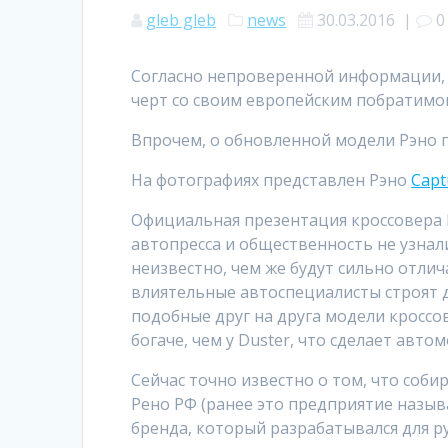
gleb gleb
news
30.03.2016
|
0
Согласно непроверенной информации, 
черт со своим европейским побратимо
Впрочем, о обновленной модели Рэно п
На фотографиях представлен Рэно
Capt
Официальная презентация кроссовера K
автопресса и общественность не узнал
неизвестно, чем же будут сильно отлич
влиятельные автоспециалисты строят д
подобные друг на друга модели кроссо
богаче, чем у Duster, что сделает авт
Сейчас точно известно о том, что соб
Рено РФ (ранее это предприятие назыв
бренда, который разрабатывался для ру