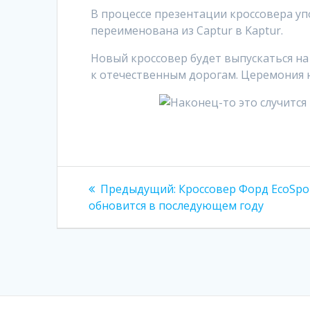
В процессе презентации кроссовера у
переименована из Captur в Kaptur.
Новый кроссовер будет выпускаться на
к отечественным дорогам. Церемония на
Навигация
Предыдущая
Предыдущий:
Кроссовер Форд EcoSpo
запись:
по
обновится в последующем году
записям