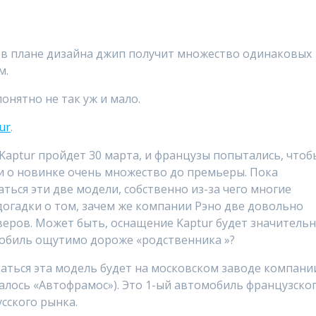
в плане дизайна джип получит множество одинаковых
м.
онятно не так уж и мало.
ur
.
aptur пройдет 30 марта, и французы попытались, чтоб
и о новинке очень множество до премьеры. Пока
аться эти две модели, собственно из-за чего многие
огадки о том, зачем же компании Рэно две довольно
веров. Может быть, оснащение Kaptur будет значитель
омобиль ощутимо дороже «родственника »?
ираться эта модель будет на московском заводе компани
алось «Автофрамос»). Это 1-ый автомобиль французско
сского рынка.