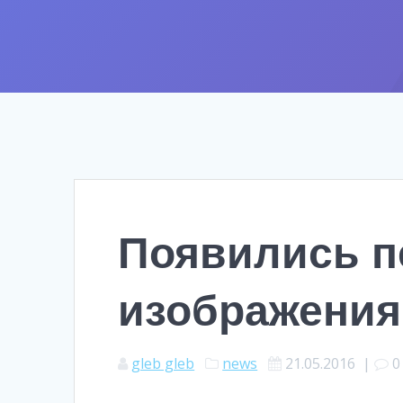
Появились 
изображения
gleb gleb
news
21.05.2016
|
0