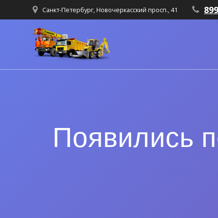
89
Санкт-Петербург, Новочеркасский просп., 41
Появились п