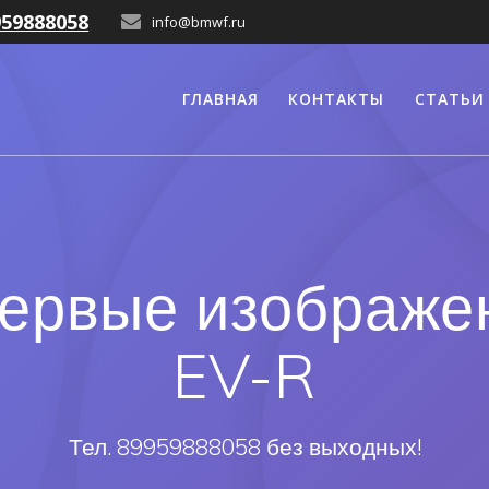
959888058
info@bmwf.ru
ГЛАВНАЯ
КОНТАКТЫ
СТАТЬИ
ервые изображе
EV-R
Тел. 89959888058 без выходных!