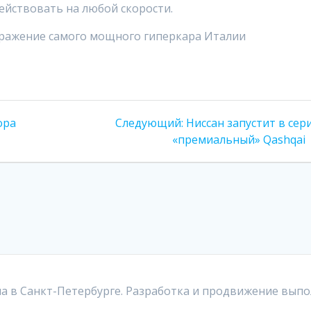
ействовать на любой скорости.
Следующая
ора
Следующий:
Ниссан запустит в се
запись:
«премиальный» Qashqai
а в Санкт-Петербурге. Разработка и продвижение выпо