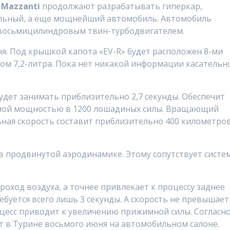
и
Mazzanti
продолжают разрабатывать гиперкар,
льный, а еще мощнейший автомобиль. Автомобиль
 восьмицилиндровым твин-турбодвигателем.
я. Под крышкой капота «EV-R» будет расположен 8-ми
м 7,2-литра. Пока нет никакой информации касательн
будет занимать приблизительно 2,7 секунды. Обеспечит
уемой мощностью в 1200 лошадиных силы. Вращающий
ьная скорость составит приблизительно 400 километро
в продвинутой аэродинамике. Этому сопутствует систе
роход воздуха, а точнее привлекает к процессу заднее
ебуется всего лишь 3 секунды. А скорость не превышает
оцесс приводит к увеличению прижимной силы. Согласн
 в Турине восьмого июня на автомобильном салоне.