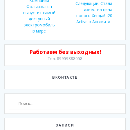
по
запись:
Компания
Следующая
Следующий:
Стала
Фольксваген
запись:
известна цена
записям
выпустит самый
нового Хендай i20
доступный
Active в Англии
электромобиль
в мире
Работаем без выходных!
Тел. 89959888058
ВКОНТАКТЕ
Найти:
ЗАПИСИ