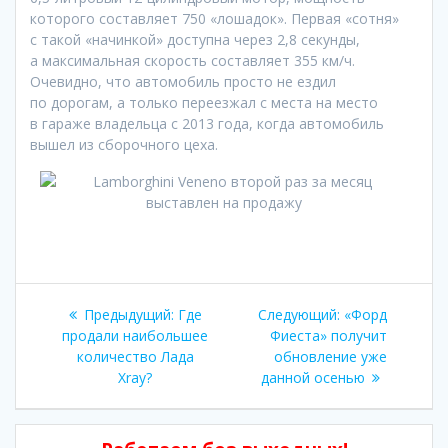
которого составляет 750 «лошадок». Первая «сотня»
с такой «начинкой» доступна через 2,8 секунды,
а максимальная скорость составляет 355 км/ч.
Очевидно, что автомобиль просто не ездил
по дорогам, а только переезжал с места на место
в гараже владельца с 2013 года, когда автомобиль
вышел из сборочного цеха.
Навигация
Предыдущая
Следующая
Предыдущий:
Где
Следующий:
«Форд
по
запись:
запись:
продали наибольшее
Фиеста» получит
количество Лада
обновление уже
записям
Xray?
данной осенью