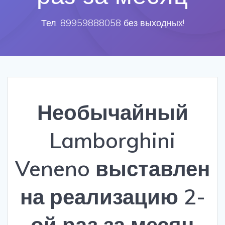
Тел. 89959888058 без выходных!
Необычайный
Lamborghini
Veneno выставлен
на реализацию 2-
ой раз за месяц