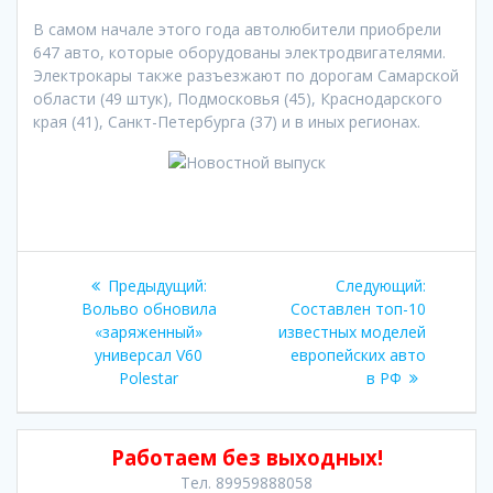
В самом начале этого года автолюбители приобрели
647 авто, которые оборудованы электродвигателями.
Электрокары также разъезжают по дорогам Самарской
области (49 штук), Подмосковья (45), Краснодарского
края (41), Санкт-Петербурга (37) и в иных регионах.
Навигация
Предыдущая
Следующ
Предыдущий:
Следующий:
по
запись:
запись:
Вольво обновила
Составлен топ-10
«заряженный»
известных моделей
записям
универсал V60
европейских авто
Polestar
в РФ
Работаем без выходных!
Тел. 89959888058