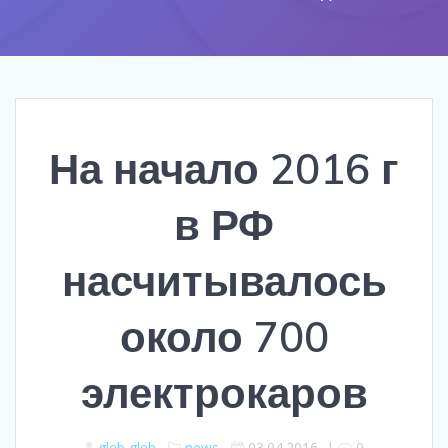
На начало 2016 г
в РФ
насчитывалось
около 700
электрокаров
gleb gleb
news
03.04.2016
|
0