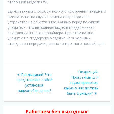
эталонной модели OSI.
Единственным способом полного исключения внешнего
вмешательства служит замена операторского
устройства на собственное. Однако перед покупкой
убедитесь, что выбранная модель поддерживает
технологии вашего провайдера. При этом важно
убедиться в поддержке моделью необходимых
стандартов передачи данных конкретного провайдера.
Навигация
Следующ
Следующий:
Предыдущая
Предыдущий:
Что
по
запись:
Программы для
запись:
представляет собой
грузоперевозок:
установка
записям
какие в них должны
видеонаблюдения?
быть функции?
Работаем без выходных!