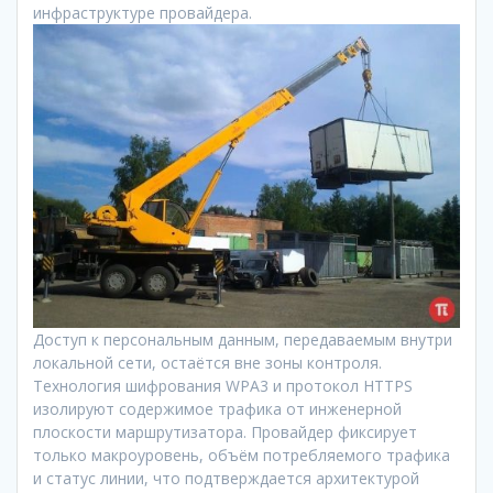
инфраструктуре провайдера.
Доступ к персональным данным, передаваемым внутри
локальной сети, остаётся вне зоны контроля.
Технология шифрования WPA3 и протокол HTTPS
изолируют содержимое трафика от инженерной
плоскости маршрутизатора. Провайдер фиксирует
только макроуровень, объём потребляемого трафика
и статус линии, что подтверждается архитектурой