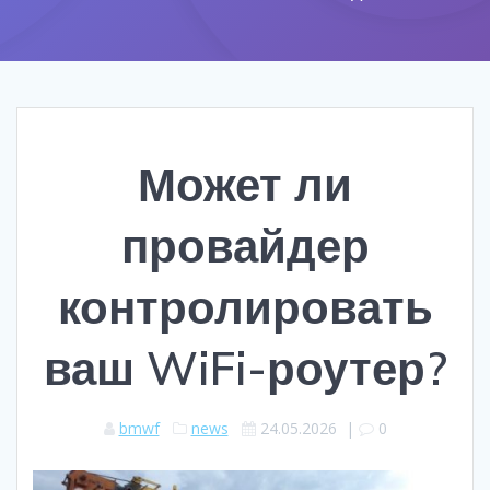
Может ли
провайдер
контролировать
ваш WiFi-роутер?
bmwf
news
24.05.2026
|
0