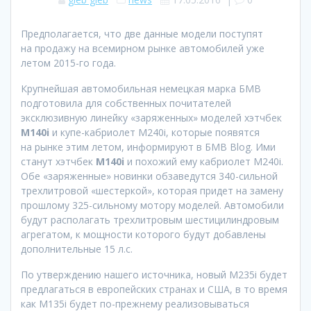
Предполагается, что две данные модели поступят
на продажу на всемирном рынке автомобилей уже
летом 2015-го года.
Крупнейшая автомобильная немецкая марка БМВ
подготовила для собственных почитателей
эксклюзивную линейку «заряженных» моделей хэтчбек
M140i
и купе-кабриолет M240i, которые появятся
на рынке этим летом, информируют в БМВ Blog. Ими
станут хэтчбек
M140i
и похожий ему кабриолет M240i.
Обе «заряженные» новинки обзаведутся 340-сильной
трехлитровой «шестеркой», которая придет на замену
прошлому 325-сильному мотору моделей. Автомобили
будут располагать трехлитровым шестицилиндровым
агрегатом, к мощности которого будут добавлены
дополнительные 15 л.с.
По утверждению нашего источника, новый M235i будет
предлагаться в европейских странах и США, в то время
как M135i будет по-прежнему реализовываться