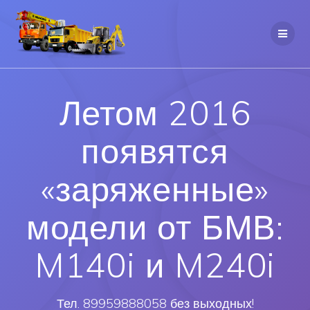
Летом 2016
появятся
«заряженные»
модели от БМВ:
M140i и M240i
Тел. 89959888058 без выходных!