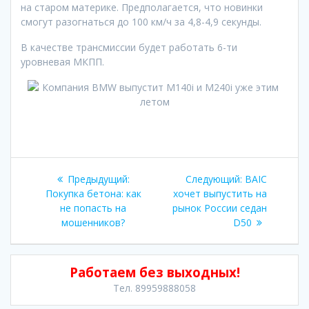
на старом материке. Предполагается, что новинки
смогут разогнаться до 100 км/ч за 4,8-4,9 секунды.
В качестве трансмиссии будет работать 6-ти
уровневая МКПП.
Навигация
Предыдущая
Следующая
Предыдущий:
Следующий:
BAIC
по
запись:
запись:
Покупка бетона: как
хочет выпустить на
не попасть на
рынок России седан
записям
мошенников?
D50
Работаем без выходных!
Тел. 89959888058