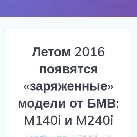
Летом 2016
появятся
«заряженные»
модели от БМВ:
M140i и M240i
gleb gleb
news
17.05.2016
|
0