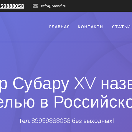
959888058
info@bmwf.ru
ГЛАВНАЯ
КОНТАКТЫ
СТАТЬИ
р Субару XV наз
елью в Российск
Тел. 89959888058 без выходных!