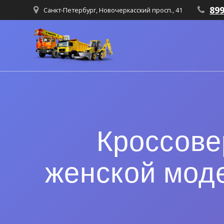
89
Санкт-Петербург, Новочеркасский просп., 41
Кроссове
женской мод