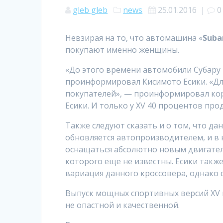
gleb gleb
news
25.01.2016
|
0
Невзирая на то, что автомашина «
Suba
покупают именно женщины.
«До этого времени автомобили Субару
проинформировал Кисимото Есики. «Дл
покупателей», — проинформировал кор
Есики. И только у XV 40 процентов пр
Также следуют сказать и о том, что д
обновляется автопроизводителем, и в
оснащаться абсолютно новым двигател
которого еще не известны. Есики такж
вариация данного кроссовера, однако 
Выпуск мощных спортивных версий XV н
не опастной и качественной.