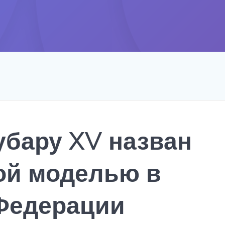
убару XV назван
ой моделью в
Федерации