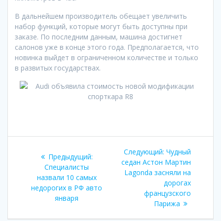
В дальнейшем производитель обещает увеличить
набор функций, которые могут быть доступны при
заказе. По последним данным, машина достигнет
салонов уже в конце этого года. Предполагается, что
новинка выйдет в ограниченном количестве и только
в развитых государствах.
Навигация
Следующая
Следующий:
Чудный
Предыдущая
Предыдущий:
по
запись:
седан Астон Мартин
запись:
Специалисты
Lagonda засняли на
назвали 10 самых
записям
дорогах
недорогих в РФ авто
французского
января
Парижа