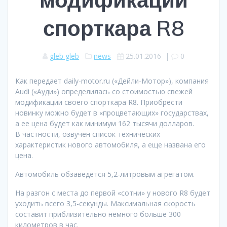
спорткара R8
gleb gleb
news
25.01.2016
|
0
Как передает daily-motor.ru («Дейли-Мотор»), компания
Audi («Ауди») определилась со стоимостью свежей
модификации своего спорткара R8. Приобрести
новинку можно будет в «процветающих» государствах,
а ее цена будет как минимум 162 тысячи долларов.
В частности, озвучен список технических
характеристик нового автомобиля, а еще названа его
цена.
Автомобиль обзаведется 5,2-литровым агрегатом.
На разгон с места до первой «сотни» у нового R8 будет
уходить всего 3,5-секунды. Максимальная скорость
составит приблизительно немного больше 300
километров в час.