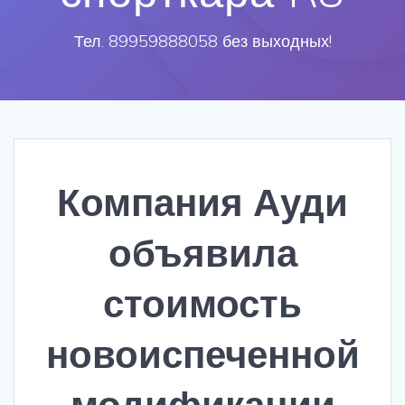
Тел. 89959888058 без выходных!
Компания Ауди
объявила
стоимость
новоиспеченной
модификации