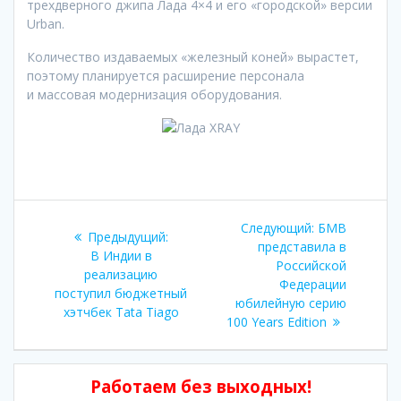
трехдверного джипа Лада 4×4 и его «городской» версии
Urban.
Количество издаваемых «железный коней» вырастет,
поэтому планируется расширение персонала
и массовая модернизация оборудования.
Навигация
Следующая
Следующий:
БМВ
Предыдущая
Предыдущий:
по
запись:
представила в
запись:
В Индии в
Российской
реализацию
записям
Федерации
поступил бюджетный
юбилейную серию
хэтчбек Tata Tiago
100 Years Edition
Работаем без выходных!