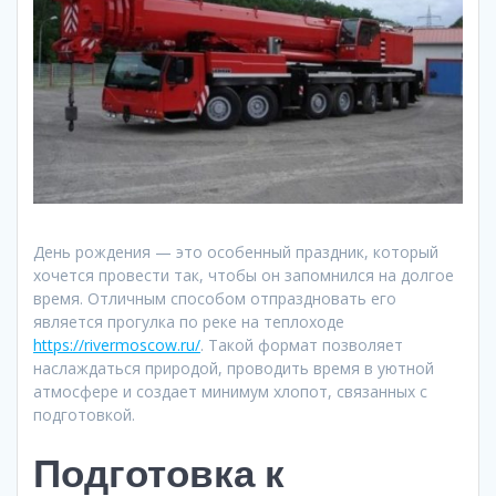
День рождения — это особенный праздник, который
хочется провести так, чтобы он запомнился на долгое
время.
Отличным способом отпраздновать его
является прогулка по реке на теплоходе
https://rivermoscow.ru/
. Такой формат позволяет
наслаждаться природой, проводить время в уютной
атмосфере и создает минимум хлопот, связанных с
подготовкой.
Подготовка к