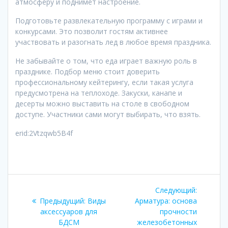
атмосферу и поднимет настроение.
Подготовьте развлекательную программу с играми и
конкурсами. Это позволит гостям активнее
участвовать и разогнать лед в любое время праздника.
Не забывайте о том, что еда играет важную роль в
празднике. Подбор меню стоит доверить
профессиональному кейтерингу, если такая услуга
предусмотрена на теплоходе. Закуски, канапе и
десерты можно выставить на столе в свободном
доступе. Участники сами могут выбирать, что взять.
erid:2Vtzqwb5B4f
Навигация
Следующ
Следующий:
по
Предыдущая
запись:
Предыдущий:
Виды
Арматура: основа
запись:
аксессуаров для
прочности
записям
БДСМ
железобетонных