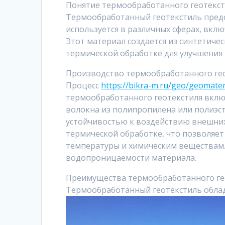
Понятие термообработанного геотекс
Термообработанный геотекстиль предс
используется в различных сферах, вкл
Этот материал создается из синтетиче
термической обработке для улучшения 
Производство термообработанного ге
Процесс
https://bikra-m.ru/geo/geomate
термообработанного геотекстиля включ
волокна из полипропилена или полиэс
устойчивостью к воздействию внешних
термической обработке, что позволяет
температуры и химическим веществам.
водопроницаемости материала.
Преимущества термообработанного ге
Термообработанный геотекстиль обла