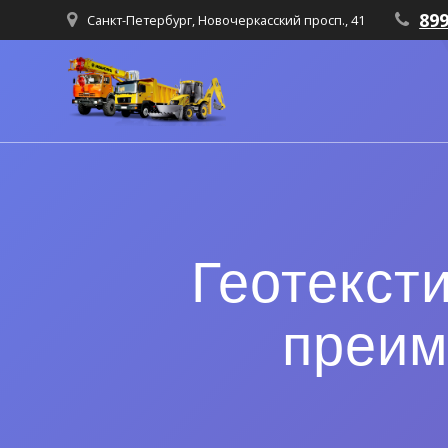
89
Санкт-Петербург, Новочеркасский просп., 41
Геотекст
преим