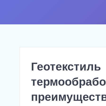
Геотекстиль
термообраб
преимуществ