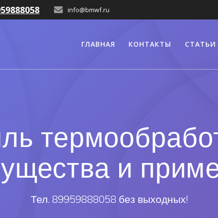
959888058
info@bmwf.ru
ГЛАВНАЯ
КОНТАКТЫ
СТАТЬИ
иль термообраб
ущества и прим
Тел. 89959888058 без выходных!