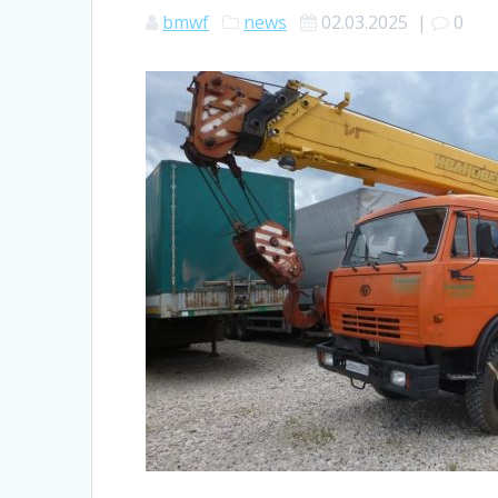
bmwf
news
02.03.2025
|
0