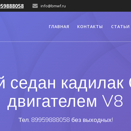
959888058
info@bmwf.ru
ГЛАВНАЯ
КОНТАКТЫ
СТАТЬИ
 седан кадилак
двигателем V8
Тел. 89959888058 без выходных!