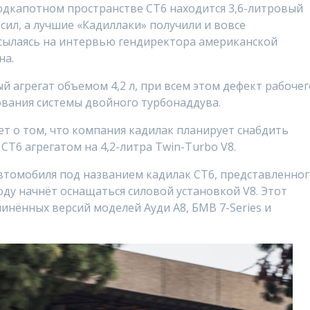
одкапотном пространстве СТ6 находится 3,6-литровый
сил, а лучшие «Кадиллаки» получили и вовсе
 ссылаясь на интервью гендиректора американской
на.
й агрегат объемом 4,2 л, при всем этом дефект рабочег
ования системы двойного турбонаддува.
т о том, что компания кадилак планирует снабдить
T6 агрегатом на 4,2-литра Twin-Turbo V8.
втомобиля под названием кадилак CT6, представленно
ду начнёт оснащаться силовой установкой V8. Этот
инённых версий моделей Ауди A8, БМВ 7-Series и