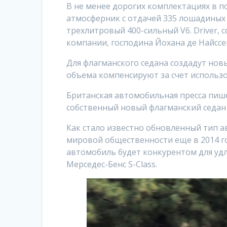
В не менее дорогих комплектациях в п
атмосферник с отдачей 335 лошадиных 
трехлитровый 400-сильный V6. Driver,
компании, господина Йохана де Найссе
Для флагманского седана создадут новы
объема компенсируют за счет использ
Британская автомобильная пресса пише
собственный новый флагманский седан C
Как стало известно обновленный тип а
мировой общественности еще в 2014 го
автомобиль будет конкурентом для удл
Мерседес-Бенс S-Class.