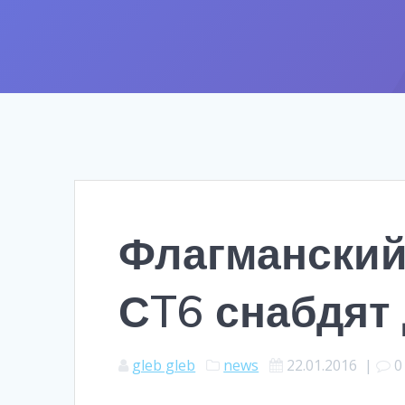
Флагманский
СT6 снабдят
gleb gleb
news
22.01.2016
|
0