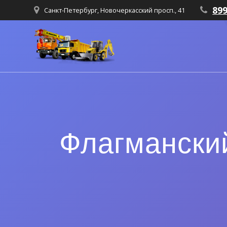
89
Санкт-Петербург, Новочеркасский просп., 41
Флагманский