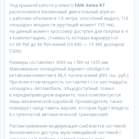
Под крышкой капота у нового
FAW Xenia R7
расположился бензиновый двигательный агрегат
с рабочим объемом в 1.6 литра, способный выдать 116
«лошадок» мощности (крутящий момент 155 Нм).
На данный момент кроссовер доступен для покупки в 4-
х комплектациях, стоимость которых варьируется
от 68 900 до 86 900 юаней (10 600 — 13 380 долларов
США).
Размеры составляют 4305 на 1780 на 1655 мм.
Максимально оснащённый вариант обойдется
китайским клиентам в 86,9 тысячи юаней (895 тыс. руб.).
При всем этом мощность составляет сто шестнадцать
«лошадок». Автомобиль, общедоступный только
в переднеприводном варианте, пока комплектуется
лишь механической коробкой. Производитель также
планирует представить версию, которая будет владеть
6-ступенчатой автоматической трансмиссией.
Рассматриваемая модификация снабжается системой
бесключевого доступа, мультимедийной системой с
экраном на 9 дюймов, камерой заднего вида,