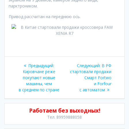
парктроником.
Привод рассчитан на переднюю ось.
Навигация
Предыдущая
Следующая
Предыдущий:
Следующий:
В РФ
по
запись:
запись:
Кировчане реже
стартовали продажи
покупают новые
Смарт Fortwo
записям
машины, чем
и Forfour
в среднем по стране
с автоматом
Работаем без выходных!
Тел. 89959888058