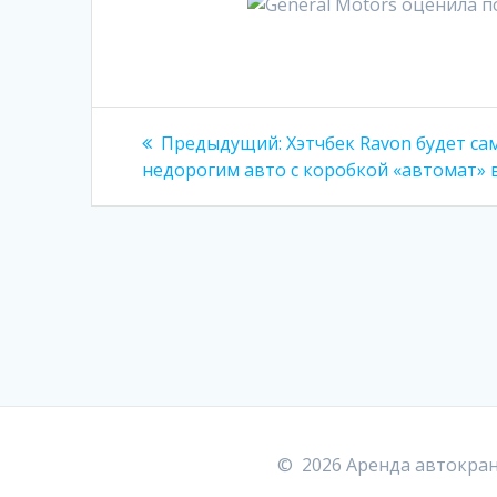
Навигация
Предыдущая
Предыдущий:
Хэтчбек Ravon будет с
запись:
по
недорогим авто с коробкой «автомат» 
записям
© 2026 Аренда автокран