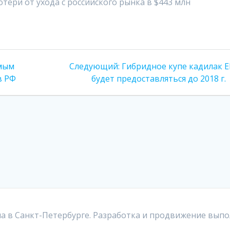
Следующая
амым
Следующий:
Гибридное купе кадилак E
запись:
в РФ
будет предоставляться до 2018 г.
а в Санкт-Петербурге. Разработка и продвижение выпо