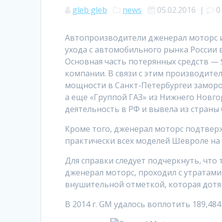
gleb gleb
news
05.02.2016
|
0
Автопроизводители дженерал моторс и
ухода с автомобильного рынка России в
Основная часть потерянных средств —
компании. В связи с этим производит
мощности в Санкт-Петербургеи заморо
а еще «Группой ГАЗ» из Нижнего Новг
деятельность в РФ и вывела из страны
Кроме того, дженерал моторс подтвер
практически всех моделей Шевроле на р
Для справки следует подчеркнуть, что 
дженерал моторс, проходил с утратами
внушительной отметкой, которая дотян
В 2014 г. GM удалось воплотить 189,484