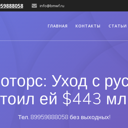
959888058
info@bmwf.ru
ГЛАВНАЯ
КОНТАКТЫ
СТАТЬИ
торс: Уход с ру
стоил ей $443 мл
Тел. 89959888058 без выходных!