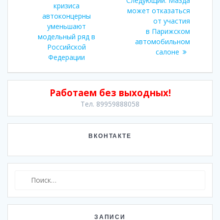
Следующий:
Мазда
по
запись:
кризиса
запись:
может отказаться
автоконцерны
от участия
записям
уменьшают
в Парижском
модельный ряд в
автомобильном
Российской
салоне
Федерации
Работаем без выходных!
Тел. 89959888058
ВКОНТАКТЕ
Найти:
ЗАПИСИ