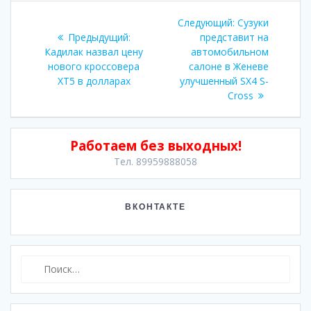
Навигация
Следующая
Следующий:
Сузуки
по
Предыдущая
запись:
Предыдущий:
представит на
запись:
Кадилак назвал цену
автомобильном
записям
нового кроссовера
салоне в Женеве
XT5 в долларах
улучшенный SX4 S-
Cross
Работаем без выходных!
Тел. 89959888058
ВКОНТАКТЕ
Найти: