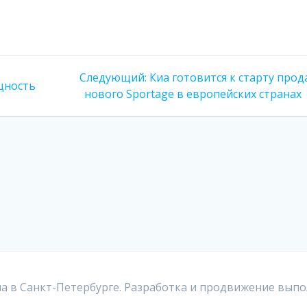
Следующая
Следующий:
Киа готовится к старту про
щность
запись:
нового Sportage в европейских странах
а в Санкт-Петербурге. Разработка и продвижение выпо