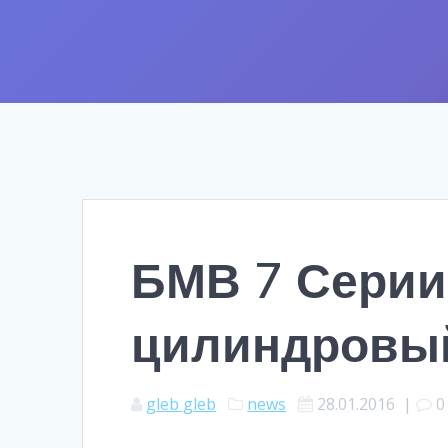
БМВ 7 Серии
цилиндровы
gleb gleb
news
28.01.2016
|
0