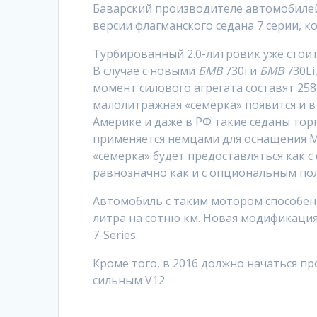
Баварский производителе автомобиле
версии флагманского седана 7 серии, к
Турбированный 2.0-литровик уже стои
В случае с новыми
БМВ
730i и
БМВ
730Li
момент силового агрегата составят 258
малолитражная «семерка» появится и в 
Америке и даже в РФ такие седаны торг
применяется немцами для оснащения М
«семерка» будет предоставляться как 
равнозначно как и с опциональным п
Автомобиль с таким мотором способен р
литра на сотню км. Новая модификаци
7-Series.
Кроме того, в 2016 должно начаться пр
сильным V12.