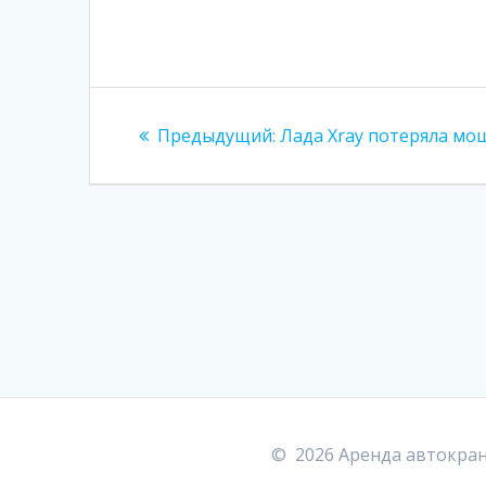
Навигация
Предыдущая
Предыдущий:
Лада Xray потеряла мо
по
запись:
записям
© 2026 Аренда автокран