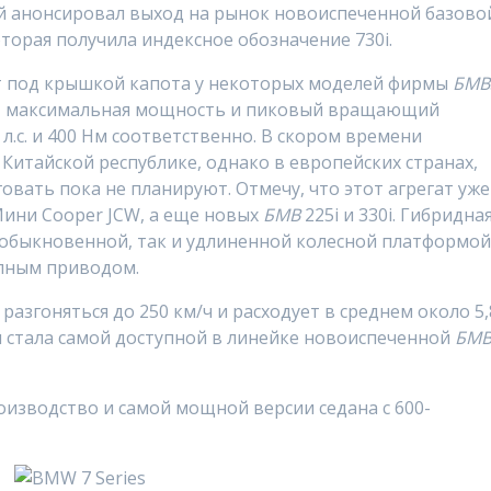
й анонсировал выход на рынок новоиспеченной базово
оторая получила индексное обозначение 730i.
т под крышкой капота у некоторых моделей фирмы
БМВ
, максимальная мощность и пиковый вращающий
 л.с. и 400 Нм соответственно. В скором времени
Китайской республике, однако в европейских странах,
овать пока не планируют. Отмечу, что этот агрегат уже
ини Cooper JCW, а еще новых
БМВ
225i и 330i. Гибридна
с обыкновенной, так и удлиненной колесной платформой
олным приводом.
азгоняться до 250 км/ч и расходует в среднем около 5,
я стала самой доступной в линейке новоиспеченной
БМ
оизводство и самой мощной версии седана с 600-