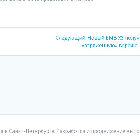
Следующая
Следующий:
Новый БМВ X3 получ
запись:
«заряженную» версию
а в Санкт-Петербурге. Разработка и продвижение выпо