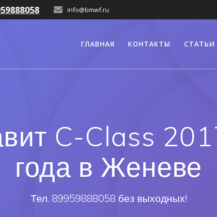
959888058
info@bmwf.ru
ГЛАВНАЯ
КОНТАКТЫ
СТАТЬИ
авит C-Class 201
года в Женеве
Тел. 89959888058 без выходных!