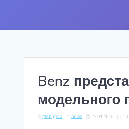
Benz предста
модельного 
gleb gleb
news
27.01.2016
|
0