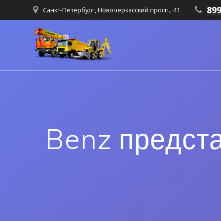
89
Санкт-Петербург, Новочеркасский просп., 41
Benz предст