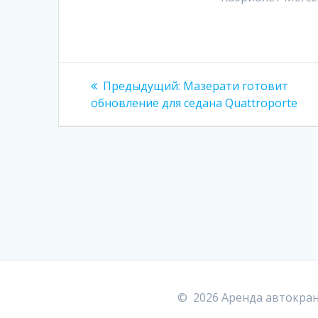
Навигация
Предыдущая
Предыдущий:
Мазерати готовит
запись:
по
обновление для седана Quattroporte
записям
© 2026 Аренда автокран