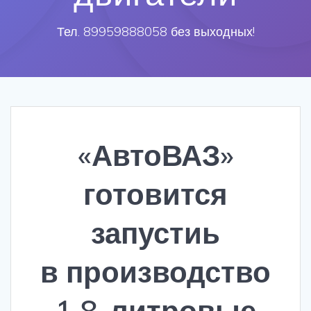
Тел. 89959888058 без выходных!
«АвтоВАЗ»
готовится
запустиь
в производство
1,8-литровые