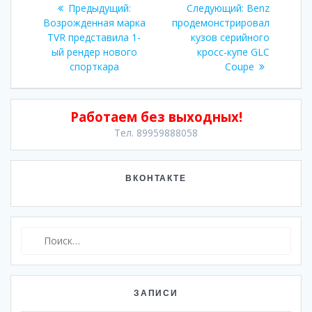
Предыдущая
Следующая
Предыдущий:
Следующий:
Benz
по
запись:
запись:
Возрожденная марка
продемонстрировал
TVR представила 1-
кузов серийного
записям
ый рендер нового
кросс-купе GLC
спорткара
Coupe
Работаем без выходных!
Тел. 89959888058
ВКОНТАКТЕ
Найти:
ЗАПИСИ