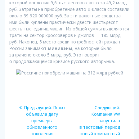
который воплотил 9,6 тыс. легковых авто за 49,2 млрд
руб. Затраты на приобретение авто B-класса составили
около 39 920 000000 руб. За эти валютные средства
ими были куплены практически двести шестьдесят
шесть тыс. единиц машин. Из общей суммы выделяются
траты на сектор кроссоверов и джипов — 185 млрд.
руб. Наконец, 5 место среди потребностей граждан
России занимают
минивэны
, на которые было
затрачено около 5 млрд. руб. Это говорит
о продолжающемся кризисе русского авторынка.
Навигация
Предыдущая
Следующ
Предыдущий:
Пежо
Следующий:
по
запись:
запись:
объявила дату
Компания VW
премьеры
запустила
записям
обновленного
в тестовый период
поколения
новый компактный