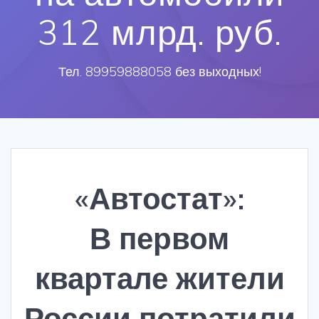
312 млрд. руб.
Тел. 89959888058 без выходных!
«Автостат»:
В первом
квартале жители
России потратили