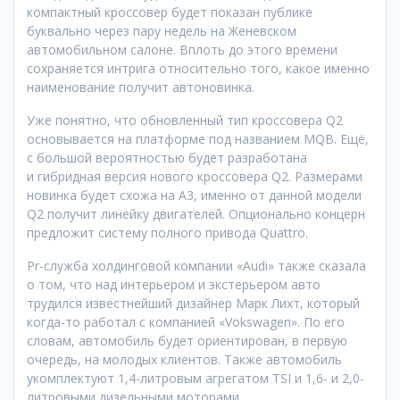
компактный кроссовер будет показан публике
буквально через пару недель на Женевском
автомобильном салоне. Вплоть до этого времени
сохраняется интрига относительно того, какое именно
наименование получит автоновинка.
Уже понятно, что обновленный тип кроссовера Q2
основывается на платформе под названием MQB. Ещё,
с большой вероятностью будет разработана
и гибридная версия нового кроссовера Q2. Размерами
новинка будет схожа на A3, именно от данной модели
Q2 получит линейку двигателей. Опционально концерн
предложит систему полного привода Quattro.
Pr-служба холдинговой компании «Audi» также сказала
о том, что над интерьером и экстерьером авто
трудился известнейший дизайнер Марк Лихт, который
когда-то работал с компанией «Vokswagen». По его
словам, автомобиль будет ориентирован, в первую
очередь, на молодых клиентов. Также автомобиль
укомплектуют 1,4-литровым агрегатом TSI и 1,6- и 2,0-
литровыми дизельными моторами.