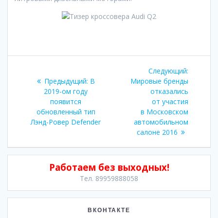
Навигация
Следующ
Следующий:
по
Предыдущая
запись:
Предыдущий:
В
Мировые бренды
запись:
2019-ом году
отказались
записям
появится
от участия
обновленный тип
в Московском
Лэнд-Ровер Defender
автомобильном
салоне 2016
Работаем без выходных!
Тел. 89959888058
ВКОНТАКТЕ