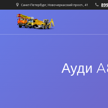
89
Санкт-Петербург, Новочеркасский просп., 41
Ауди A