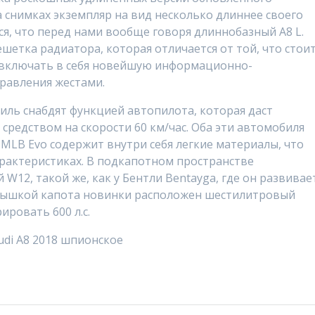
а снимках экземпляр на вид несколько длиннее своего
я, что перед нами вообще говоря длиннобазный A8 L.
шетка радиатора, которая отличается от той, что стои
ут включать в себя новейшую информационно-
равления жестами.
иль снабдят функцией автопилота, которая даст
редством на скорости 60 км/час. Оба эти автомобиля
 MLB Evo содержит внутри себя легкие материалы, что
арактеристиках. В подкапотном пространстве
 W12, такой же, как у Бентли Bentayga, где он развивае
крышкой капота новинки расположен шестилитровый
ровать 600 л.с.