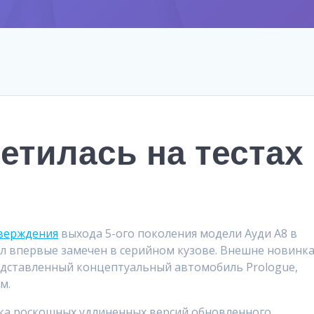
етилась на тестах
верждения
выхода 5-ого поколения модели Ауди A8 в
л впервые замечен в серийном кузове. Внешне новинк
редставленный концептуальный автомобиль Prologue,
м.
ка роскошных удлиненных версий обновленного