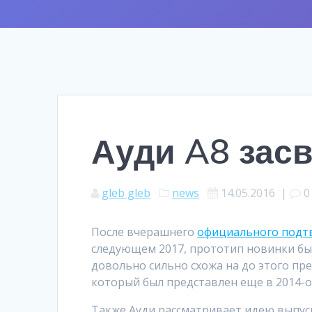
Ауди A8 засв
gleb gleb
news
14.05.2016
|
0
После вчерашнего
официального подт
следующем 2017, прототип новинки бы
довольно сильно схожа на до этого п
который был представлен еще в 2014-о
Также Ауди рассматривает идею выпус