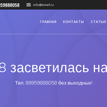
959888058
info@bmwf.ru
ГЛАВНАЯ
КОНТАКТЫ
СТАТЬИ
8 засветилась на
Тел. 89959888058 без выходных!