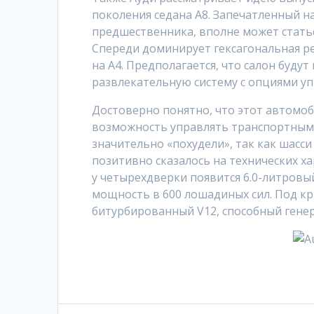
поколения седана A8. Запечатленный н
предшественника, вполне может статьс
Спереди доминирует гексагональная ре
на A4. Предполагается, что салон буд
развлекательную систему с опциями уп
Достоверно понятно, что этот автомоб
возможность управлять транспортным с
значительно «похудели», так как шасси
позитивно сказалось на технических х
у четырехдверки появится 6.0-литровый
мощность в 600 лошадиных сил. Под 
битурбированный V12, способный генери