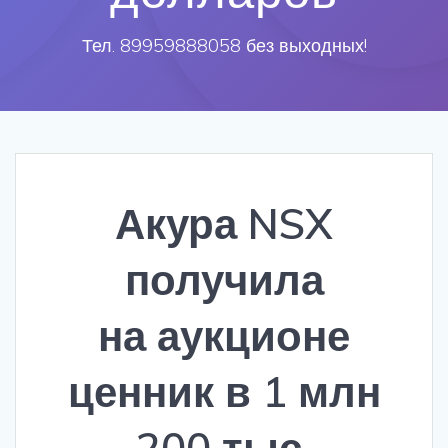
Тел. 89959888058 без выходных!
Акура NSX
получила
на аукционе
ценник в 1 млн
200 тыс.