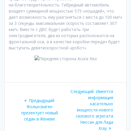
на благотворительность. Гибридный автомобиль
владеет суммарной мощностью 573 «лошадей», что
дает возможность ему разгоняться с места до 100 км/ч
за 3 секунды. максимальная скорость составляет 307
км/ч. Вместе с ДВС будет работать три
электродвигателя, два из которых расположатся на
фронтальной оси, а в качестве коробки передач будет
выступать девятискоростной «робот».
Навигация
Следующая
Следующий:
Имеется
по
запись:
информация
Предыдущая
Предыдущий:
касательно
запись:
Фольксваген
записям
мощности нового
презентует новый
силового агрегата
седан в Женеве
Ниссан для Лада
Xray